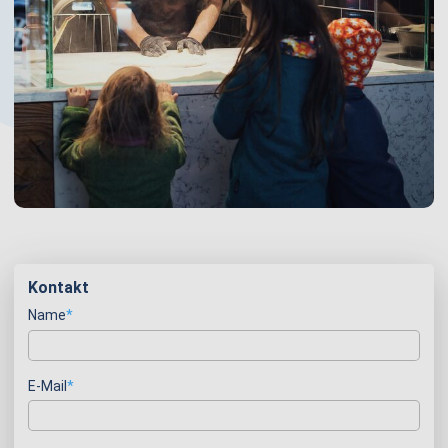
Kontakt
Pflichtfeld
Name
*
Pflichtfeld
E-Mail
*